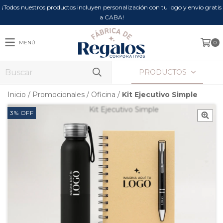
¡Todos nuestros productos incluyen personalización con tu logo y envío gratis
a CABA!
MENÚ
0
PRODUCTOS
Inicio
/
Promocionales
/
Oficina
/
Kit Ejecutivo Simple
3
%
OFF