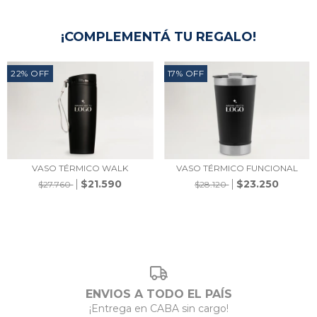
¡COMPLEMENTÁ TU REGALO!
22
%
OFF
17
%
OFF
VASO TÉRMICO WALK
VASO TÉRMICO FUNCIONAL
$21.590
$23.250
$27.760
$28.120
ENVIOS A TODO EL PAÍS
¡Entrega en CABA sin cargo!