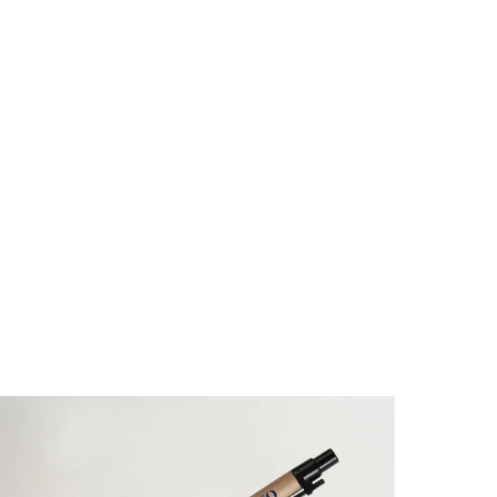
4
%
OFF