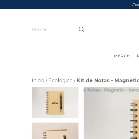
¡To
MERCH
Inicio
Ecológico
Kit de Notas • Magneti
/
/