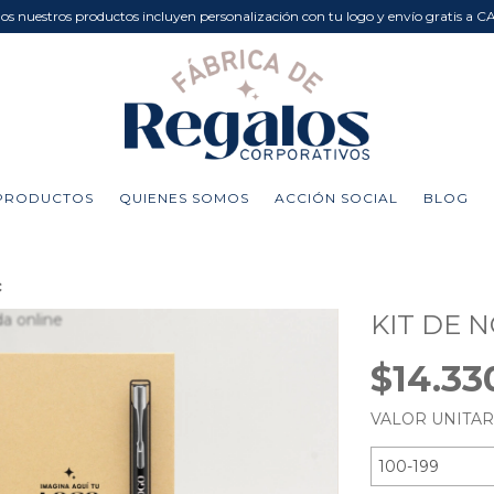
dos nuestros productos incluyen personalización con tu logo y envío gratis a C
PRODUCTOS
QUIENES SOMOS
ACCIÓN SOCIAL
BLOG
c
KIT DE 
$14.3
VALOR UNITA