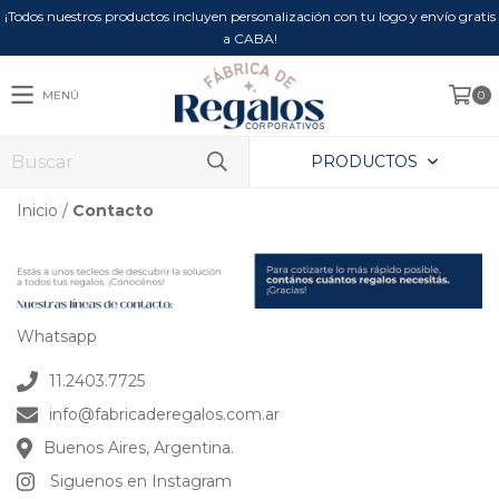
¡Todos nuestros productos incluyen personalización con tu logo y envío gratis
a CABA!
MENÚ
0
PRODUCTOS
Inicio
/
Contacto
Whatsapp
11.2403.7725
info@fabricaderegalos.com.ar
Buenos Aires, Argentina.
Siguenos en Instagram