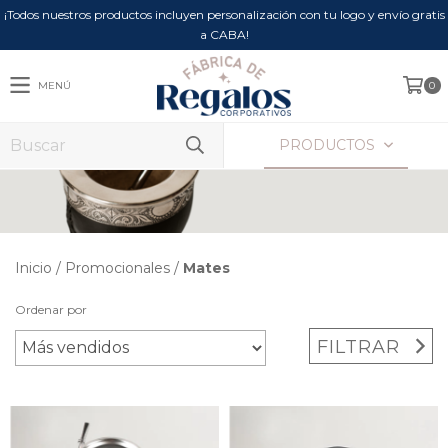
¡Todos nuestros productos incluyen personalización con tu logo y envío gratis
a CABA!
MENÚ
0
PRODUCTOS
Inicio
/
Promocionales
/
Mates
Ordenar por
FILTRAR