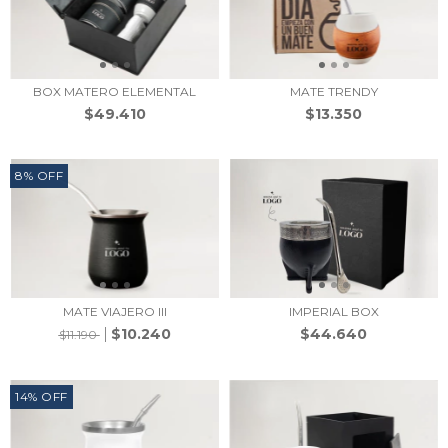
BOX MATERO ELEMENTAL
MATE TRENDY
$49.410
$13.350
8
%
OFF
MATE VIAJERO III
IMPERIAL BOX
$10.240
$44.640
$11.190
14
%
OFF