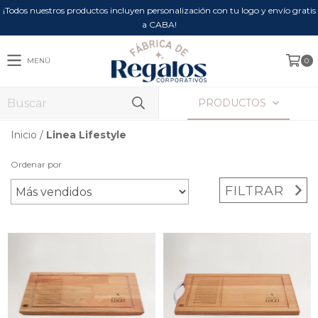
¡Todos nuestros productos incluyen personalización con tu logo y envío gratis
a CABA!
MENÚ
0
PRODUCTOS
Inicio
/
Linea Lifestyle
Ordenar por
FILTRAR