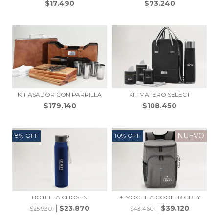
$17.490
$73.240
KIT ASADOR CON PARRILLA
KIT MATERO SELECT
$179.140
$108.450
NUEVO
8
%
OFF
10
%
OFF
BOTELLA CHOSEN
✦ MOCHILA COOLER GREY
$23.870
$39.120
$25.930
$43.460