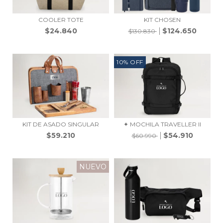
COOLER TOTE
KIT CHOSEN
$24.840
$124.650
$130.830
10
%
OFF
KIT DE ASADO SINGULAR
✦ MOCHILA TRAVELLER II
$59.210
$54.910
$60.990
NUEVO