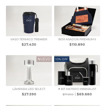
VASO TÉRMICO TREKKER
BOX ASADOR PREMIUM II
$27.430
$110.890
NUEVO
10
%
OFF
LÁMPARA LED SELECT
✦ KIT MATERO MINIMALIST
$27.590
$69.660
$77.390