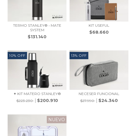
TERMO STANLEY® • MATE
KIT USEFUL
SYSTEM
$68.660
$131.140
10
%
OFF
13
%
OFF
✦ KIT MATERO STANLEY®
NECESER FUNCIONAL
$200.910
$24.340
$223.230
$27.990
NUEVO