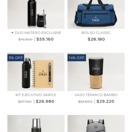
✦ DUO MATERO EXCLUSIVE
BOLSO CLASSIC
$59.160
$28.180
$76.390
3
%
OFF
14
%
OFF
KIT EJECUTIVO SIMPLE
VASO TÉRMICO BAMBÚ
$26.980
$29.220
$27.760
$33.870