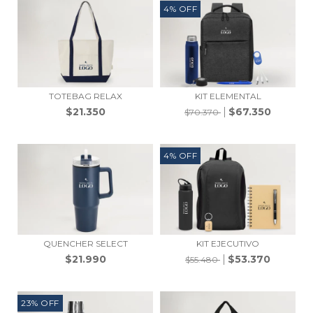
4
%
OFF
TOTEBAG RELAX
KIT ELEMENTAL
$21.350
$67.350
$70.370
4
%
OFF
QUENCHER SELECT
KIT EJECUTIVO
$21.990
$53.370
$55.480
23
%
OFF