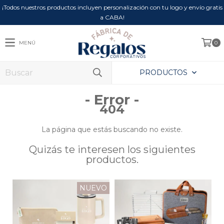
¡Todos nuestros productos incluyen personalización con tu logo y envío gratis
a CABA!
MENÚ
0
PRODUCTOS
- Error -
404
La página que estás buscando no existe.
Quizás te interesen los siguientes
productos.
NUEVO