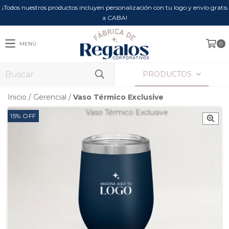
¡Todos nuestros productos incluyen personalización con tu logo y envío gratis
a CABA!
MENÚ
0
PRODUCTOS
Inicio
/
Gerencial
/
Vaso Térmico Exclusive
15
%
OFF