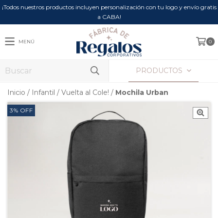
¡Todos nuestros productos incluyen personalización con tu logo y envío gratis
a CABA!
MENÚ
0
PRODUCTOS
Inicio
/
Infantil
/
Vuelta al Cole!
/
Mochila Urban
3
%
OFF