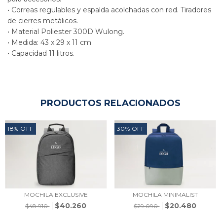
• Correas regulables y espalda acolchadas con red. Tiradores
de cierres metálicos.
• Material Poliester 300D Wulong.
• Medida: 43 x 29 x 11 cm
• Capacidad 11 litros.
PRODUCTOS RELACIONADOS
18
%
OFF
30
%
OFF
MOCHILA EXCLUSIVE
MOCHILA MINIMALIST
$40.260
$20.480
$48.910
$29.090