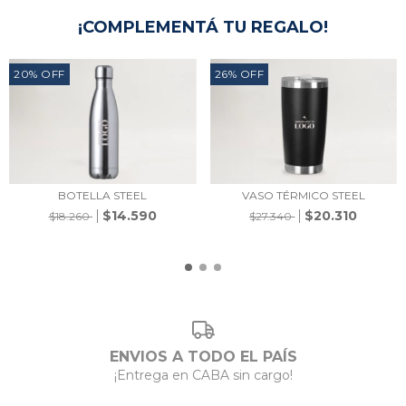
¡COMPLEMENTÁ TU REGALO!
20
%
OFF
26
%
OFF
BOTELLA STEEL
VASO TÉRMICO STEEL
$14.590
$20.310
$18.260
$27.340
ENVIOS A TODO EL PAÍS
¡Entrega en CABA sin cargo!