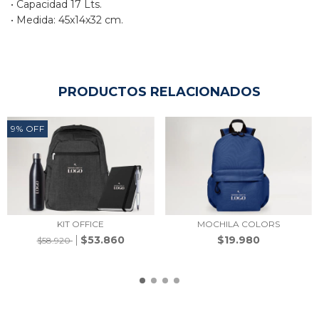
• Capacidad 17 Lts.
• Medida: 45x14x32 cm.
PRODUCTOS RELACIONADOS
9
%
OFF
KIT OFFICE
MOCHILA COLORS
$53.860
$19.980
$58.920