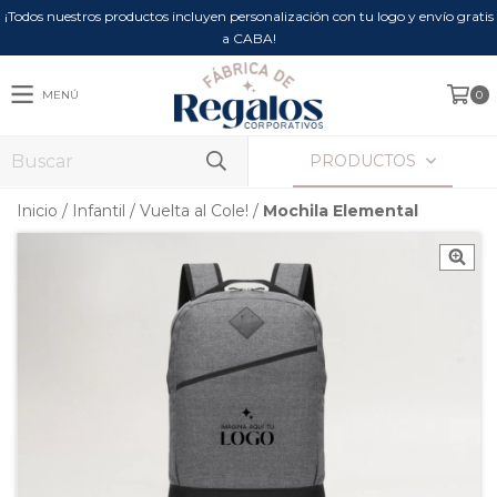
¡Todos nuestros productos incluyen personalización con tu logo y envío gratis
a CABA!
MENÚ
0
PRODUCTOS
Inicio
/
Infantil
/
Vuelta al Cole!
/
Mochila Elemental