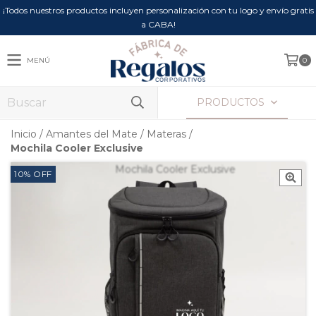
¡Todos nuestros productos incluyen personalización con tu logo y envío gratis
a CABA!
MENÚ
0
PRODUCTOS
Inicio
/
Amantes del Mate
/
Materas
/
Mochila Cooler Exclusive
10
%
OFF