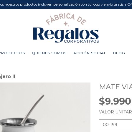
dos nuestros productos incluyen personalización con tu logo y envío gratis a C
PRODUCTOS
QUIENES SOMOS
ACCIÓN SOCIAL
BLOG
jero II
MATE VIA
$9.99
VALOR UNITA