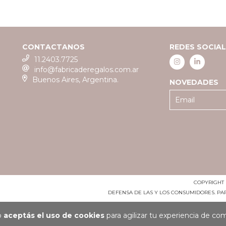
CONTACTANOS
REDES SOCIA
11.2403.7725
info@fabricaderegalos.com.ar
Buenos Aires, Argentina.
NOVEDADES
COPYRIGHT 
DEFENSA DE LAS Y LOS CONSUMIDORES. P
io
aceptás el uso de cookies
para agilizar tu experiencia de co