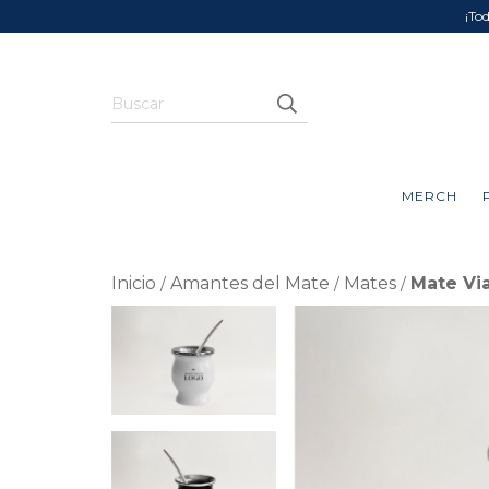
¡To
MERCH
Inicio
Amantes del Mate
Mates
Mate Via
/
/
/