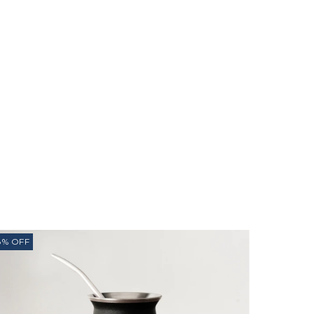
8
%
OFF