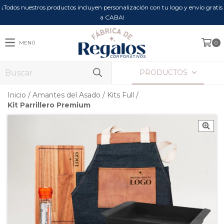
¡Todos nuestros productos incluyen personalización con tu logo y envío gratis
a CABA!
MENÚ
0
PRODUCTOS
Inicio
/
Amantes del Asado
/
Kits Full
/
Kit Parrillero Premium