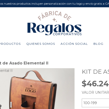
dos nuestros productos incluyen personalización con tu logo y envío gratis a C
PRODUCTOS
QUIENES SOMOS
ACCIÓN SOCIAL
BLOG
t de Asado Elemental II
KIT DE 
$46.2
VALOR UNITA