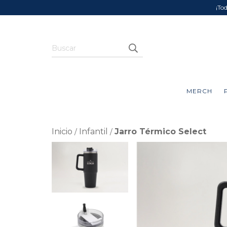
¡To
MERCH
Inicio
Infantil
Jarro Térmico Select
/
/