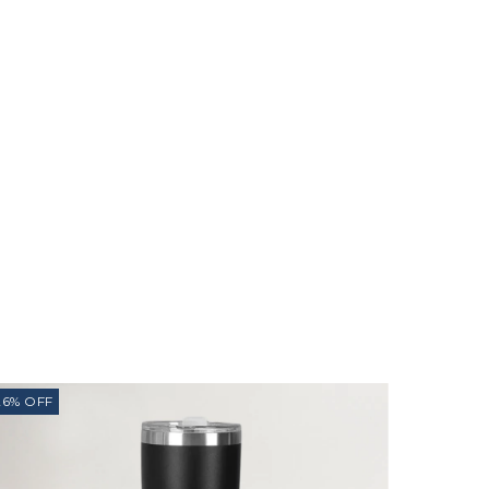
26
%
OFF