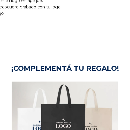
n tu logo en aplique.
n ecocuero grabado con tu logo.
go.
¡COMPLEMENTÁ TU REGALO!