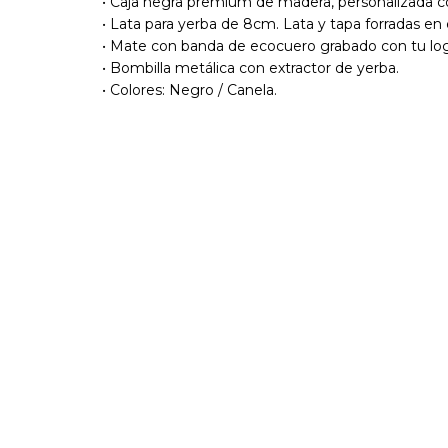
• Caja negra premium de madera, personalizada co
• Lata para yerba de 8cm. Lata y tapa forradas e
• Mate con banda de ecocuero grabado con tu lo
• Bombilla metálica con extractor de yerba.
• Colores: Negro / Canela.