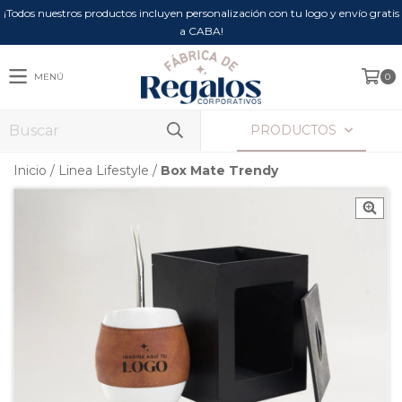
¡Todos nuestros productos incluyen personalización con tu logo y envío gratis
a CABA!
MENÚ
0
PRODUCTOS
Inicio
/
Linea Lifestyle
/
Box Mate Trendy