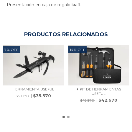
•
Presentación en caja de regalo kraft.
PRODUCTOS RELACIONADOS
7
%
OFF
14
%
OFF
HERRAMIENTA USEFUL
✦ KIT DE HERRAMIENTAS
USEFUL
$35.570
$38.170
$42.670
$49.370