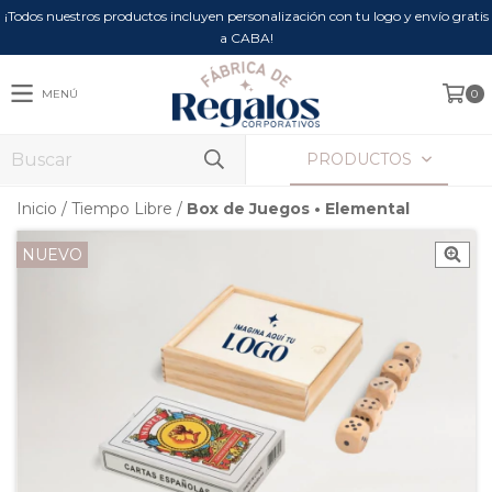
¡Todos nuestros productos incluyen personalización con tu logo y envío gratis
a CABA!
MENÚ
0
PRODUCTOS
Inicio
/
Tiempo Libre
/
Box de Juegos • Elemental
NUEVO