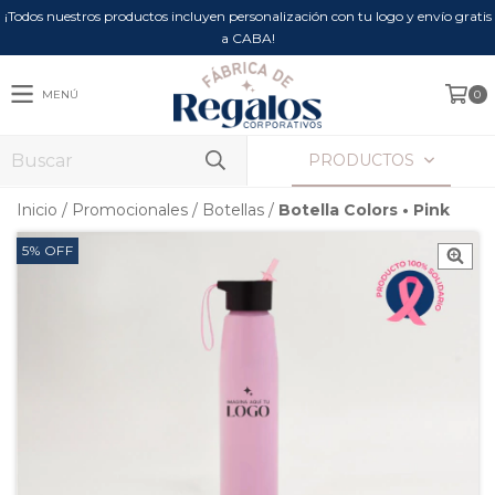
¡Todos nuestros productos incluyen personalización con tu logo y envío gratis
a CABA!
MENÚ
0
PRODUCTOS
Inicio
/
Promocionales
/
Botellas
/
Botella Colors • Pink
5
%
OFF