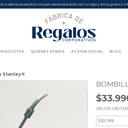
dos nuestros productos incluyen personalización con tu logo y envío gratis a C
PRODUCTOS
QUIENES SOMOS
ACCIÓN SOCIAL
BLOG
a Stanley®
BOMBILL
$33.9
VALOR UNITA