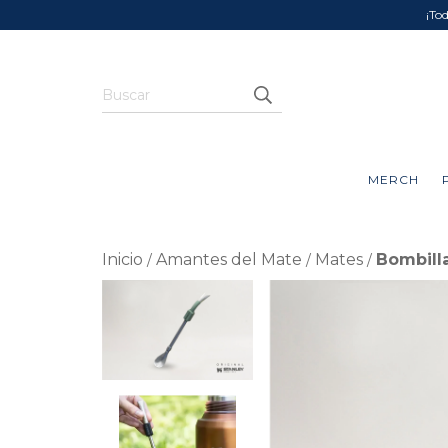
¡To
MERCH
Inicio
Amantes del Mate
Mates
Bombill
/
/
/