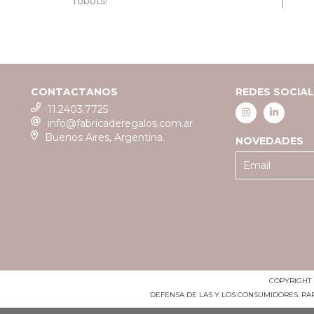
robots!
CONTACTANOS
REDES SOCIA
11.2403.7725
info@fabricaderegalos.com.ar
Buenos Aires, Argentina.
NOVEDADES
COPYRIGHT 
DEFENSA DE LAS Y LOS CONSUMIDORES. P