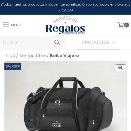
¡Todos nuestros productos incluyen personalización con tu logo y envío gratis
a CABA!
MENÚ
0
PRODUCTOS
Inicio
/
Tiempo Libre
/
Bolso Viajero
3
%
OFF